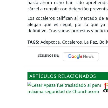
hasta ahora ocho han sido aprehendid
cárcel a cumplir con detención preventi
Los cocaleros califican al mercado de
alegan que es ilegal, por lo que ya
definitivo. Tras varias protestas y petic
TAGS:
Adepcoca
,
Cocaleros
,
La Paz
,
Boli
SÍGUENOS EN:
ARTÍCULOS RELACIONADOS