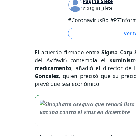
Página Siete
@pagina_siete
#CoronavirusBo #P7Inform
Ver 
El acuerdo firmado entr
e Sigma Corp 
del Avifavir) contempla el
suminist
medicamento
, añadió el director de
Gonzales
, quien precisó que su preci
prevé que sea económico.