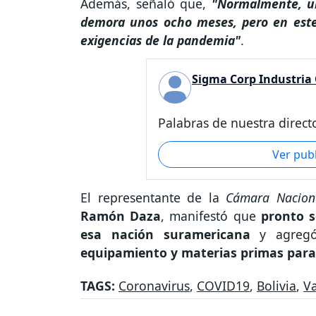
Además, señaló que,
"Normalmente, un
demora unos ocho meses, pero en este 
exigencias de la pandemia"
.
Sigma Corp Industria
Palabras de nuestra directo
Ver pub
El representante de la
Cámara Naciona
Ramón Daza
, manifestó que
pronto s
esa nación suramericana
y agreg
equipamiento y materias primas para 
TAGS:
Coronavirus
,
COVID19
,
Bolivia
,
V