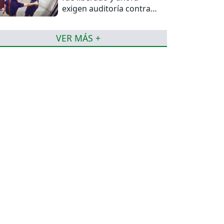
exigen auditoría contra
jueces del caso
VER MÁS +