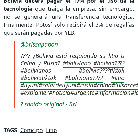
Bolivia deberá pagar el 17% por el uso de la
tecnología
que traiga la empresa, sin embargo,
no se generará una transferencia tecnológica.
Finalmente, Potosí solo recibirá el 3% de regalías
que serán pagadas por YLB.
@brissapabon
???? ¿Bolivia está regalando su litio a
China y Rusia?
#boliviano
#bolivia????
#bolivianos
#bolivia????tiktok
#boliviatiktok
#boliviana????
#litio
#uyuni
#salardeuyuni
#rusia
#china
#luisarce
#explainer
#noticia
#urgente
#informacion
#l
? sonido original - Bri
TAGS:
Comcipo
,
Litio