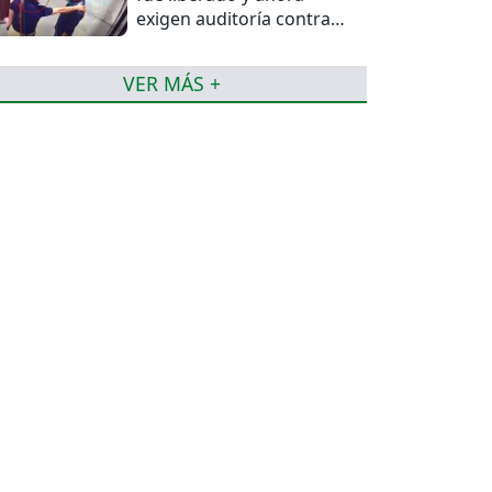
exigen auditoría contra
jueces del caso
VER MÁS +