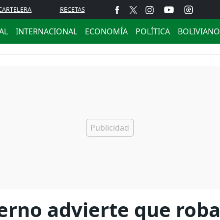
CARTELERA
RECETAS
AL
INTERNACIONAL
ECONOMÍA
POLÍTICA
BOLIVIANO
erno advierte que roba