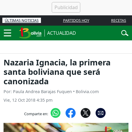
ÚLTIMAS NOTICIAS
PARTIDOS HOY
RECETAS
ACTUALIDAD
Nazaria Ignacia, la primera
santa boliviana que será
canonizada
Por: Paula Andrea Barajas Fuquen • Bolivia.com
Vie, 12 Oct 2018 4:35 pm
Comparte en: