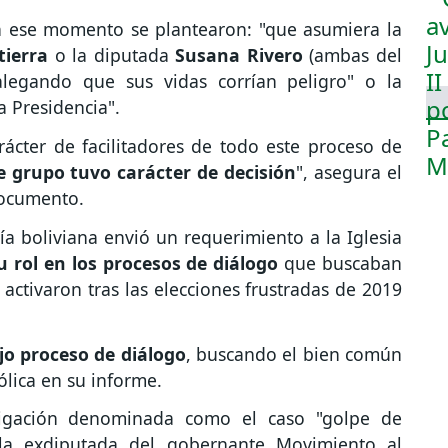
n ese momento se plantearon: "que asumiera la
tierra
o la diputada
Susana Rivero
(ambas del
alegando que sus vidas corrían peligro" o la
a Presidencia".
ácter de facilitadores de todo este proceso de
grupo tuvo carácter de decisión
", asegura el
 documento.
lía boliviana envió un requerimiento a la Iglesia
u rol en los procesos de diálogo
que buscaban
 activaron tras las elecciones frustradas de 2019
jo proceso de diálogo
, buscando el bien común
tólica en su informe.
stigación denominada como el caso "golpe de
la exdiputada del gobernante Movimiento al