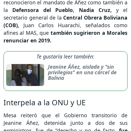
reconocieron el mandato de Áñez como también a
la
Defensora del Pueblo, Nadia Cruz,
y el
secretario general de la
Central Obrera Boliviana
(COB),
Juan Carlos Huarachi, señalados como
afines al MAS, que
también sugirieron a Morales
renunciar en 2019.
Te gustaría leer también:
Jeanine Áñez, aislada y "sin
privilegios" en una cárcel de
Bolivia
Interpela a la ONU y UE
Mesa reiteró que el Gobierno transitorio de
Jeanine Áñez, detenida junto a dos de sus
exministros, fue de "derecho y no de facto,
fue