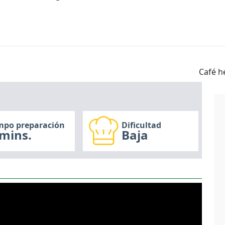
Café h
mpo preparación
Dificultad
mins.
Baja