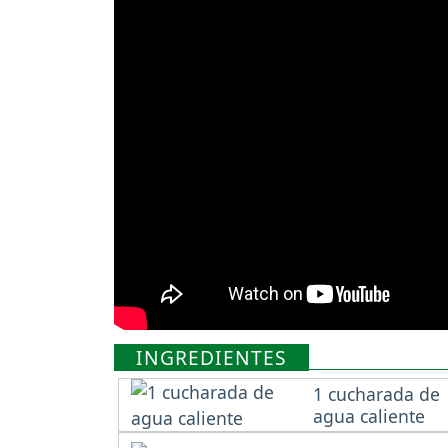
INGREDIENTES
1 cucharada de
agua caliente