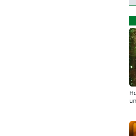
Ho
un