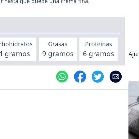
tir hasta que quede una crema fina.
rbohidratos
Grasas
Proteínas
4 gramos
9 gramos
6 gramos
Ajíe