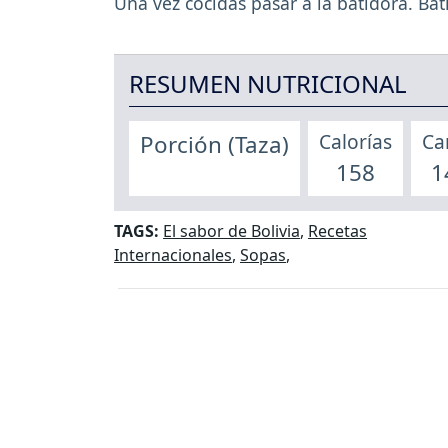
Una vez cocidas pasar a la batidora. Ba
RESUMEN NUTRICIONAL
Calorías
Ca
Porción (Taza)
158
1
TAGS:
El sabor de Bolivia
,
Recetas
Internacionales
,
Sopas
,