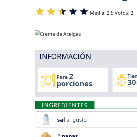
Media:
2.5
Votos:
2
INFORMACIÓN
2
Tie
Para
30
porciones
INGREDIENTES
sal
al gusto
2
papas