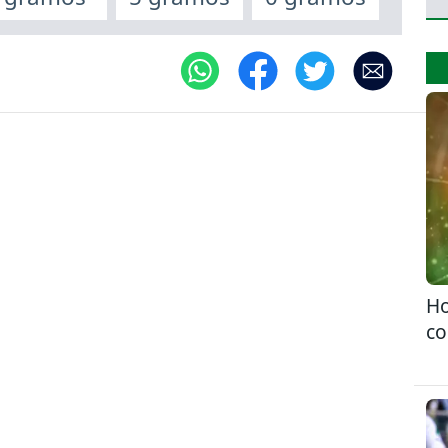
Ho
co