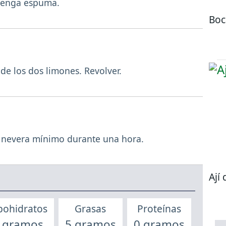
 tenga espuma.
Boc
 de los dos limones. Revolver.
 la nevera mínimo durante una hora.
Ají 
bohidratos
Grasas
Proteínas
 gramos
5 gramos
0 gramos