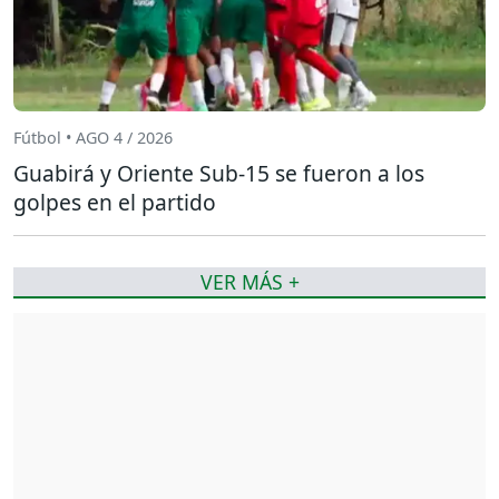
Fútbol • AGO 4 / 2026
Guabirá y Oriente Sub-15 se fueron a los
golpes en el partido
VER MÁS +