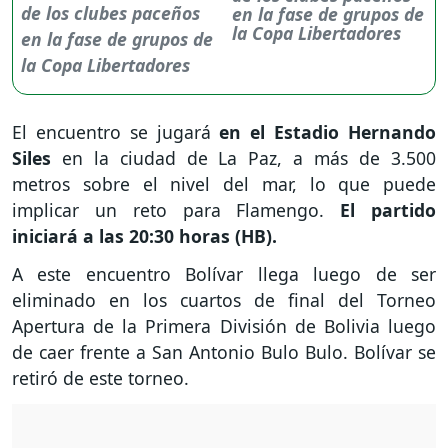
en la fase de grupos de
la Copa Libertadores
El encuentro se jugará
en el Estadio Hernando
Siles
en la ciudad de La Paz, a más de 3.500
metros sobre el nivel del mar, lo que puede
implicar un reto para Flamengo.
El partido
iniciará a las 20:30 horas (HB).
A este encuentro Bolívar llega luego de ser
eliminado en los cuartos de final del Torneo
Apertura de la Primera División de Bolivia luego
de caer frente a San Antonio Bulo Bulo. Bolívar se
retiró de este torneo.