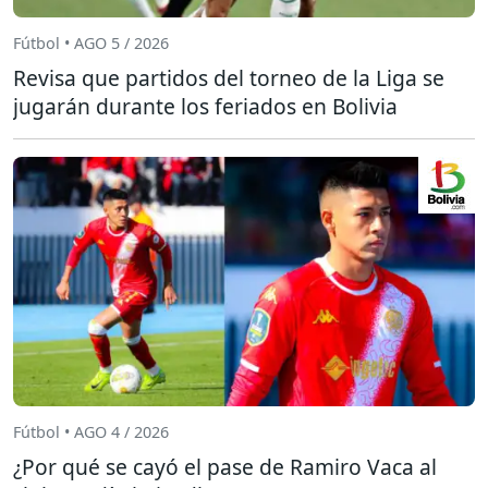
Fútbol • AGO 5 / 2026
Revisa que partidos del torneo de la Liga se
jugarán durante los feriados en Bolivia
Fútbol • AGO 4 / 2026
¿Por qué se cayó el pase de Ramiro Vaca al