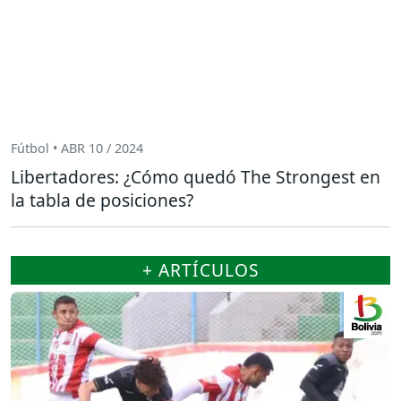
Fútbol • ABR 10 / 2024
Libertadores: ¿Cómo quedó The Strongest en
la tabla de posiciones?
+ ARTÍCULOS