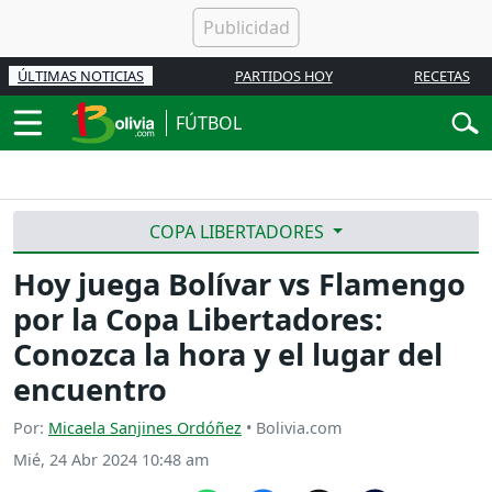
ÚLTIMAS NOTICIAS
PARTIDOS HOY
RECETAS
FÚTBOL
COPA LIBERTADORES
Hoy juega Bolívar vs Flamengo
por la Copa Libertadores:
Conozca la hora y el lugar del
encuentro
Por:
Micaela Sanjines Ordóñez
• Bolivia.com
Mié, 24 Abr 2024 10:48 am