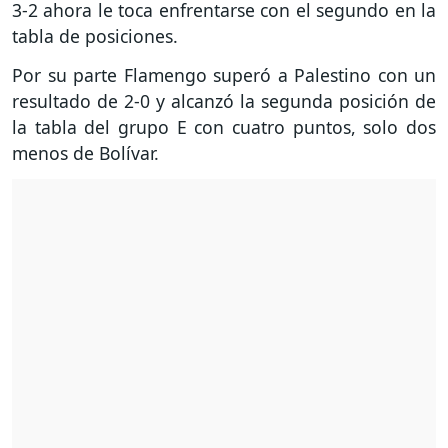
3-2 ahora le toca enfrentarse con el segundo en la
tabla de posiciones.
Por su parte Flamengo superó a Palestino con un
resultado de 2-0 y alcanzó la segunda posición de
la tabla del grupo E con cuatro puntos, solo dos
menos de Bolívar.