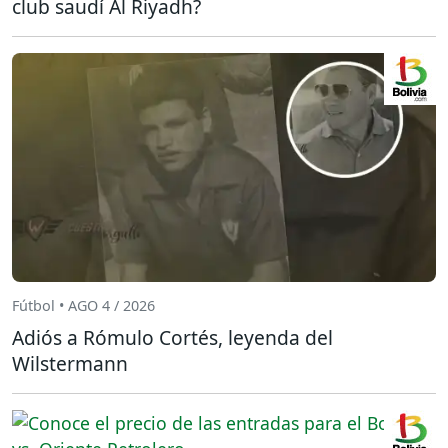
club saudí Al Riyadh?
Fútbol • AGO 4 / 2026
Adiós a Rómulo Cortés, leyenda del
Wilstermann