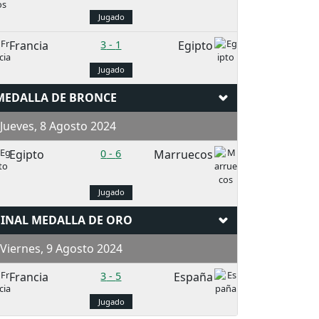
Jugado
Francia
3
-
1
Egipto
Jugado
MEDALLA DE BRONCE
ueves, 8 Agosto 2024
Egipto
0
-
6
Marruecos
Jugado
FINAL MEDALLA DE ORO
iernes, 9 Agosto 2024
Francia
3
-
5
España
Jugado