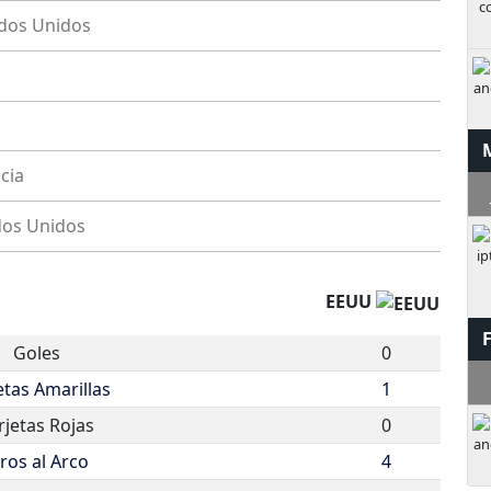
dos Unidos
cia
J
dos Unidos
EEUU
Goles
0
V
etas Amarillas
1
rjetas Rojas
0
iros al Arco
4