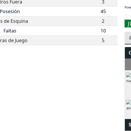
iros Fuera
3
Pow
Posesión
45
os de Esquina
2
Faltas
10
ras de Juego
5