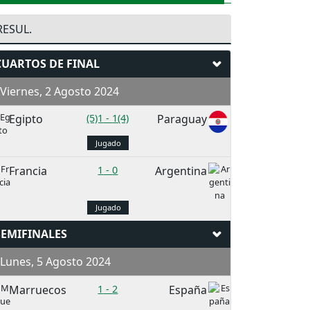
RESUL.
CUARTOS DE FINAL
iernes, 2 Agosto 2024
Egipto
(5)1
-
1(4)
Paraguay
Jugado
Francia
1
-
0
Argentina
Jugado
SEMIFINALES
Lunes, 5 Agosto 2024
Marruecos
1
-
2
España