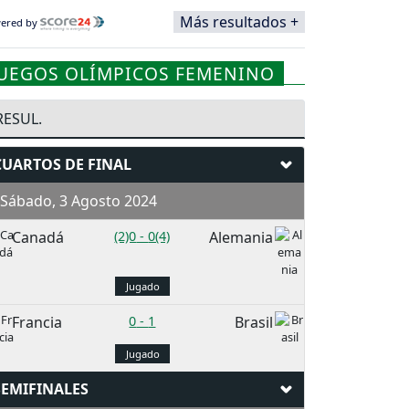
Más resultados +
ered by
JUEGOS OLÍMPICOS FEMENINO
RESUL.
CUARTOS DE FINAL
Sábado, 3 Agosto 2024
Canadá
(2)0
-
0(4)
Alemania
Jugado
Francia
0
-
1
Brasil
Jugado
SEMIFINALES