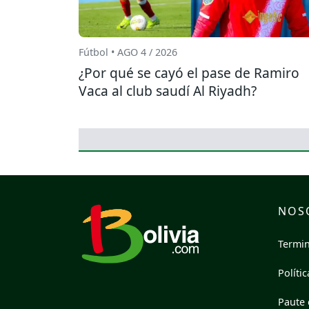
Fútbol • AGO 4 / 2026
¿Por qué se cayó el pase de Ramiro
Vaca al club saudí Al Riyadh?
NOS
Termin
Políti
Paute 