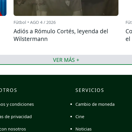
Fútbol • AGO 4 / 2026
Fút
Adiós a Rómulo Cortés, leyenda del
Co
Wilstermann
el
VER MÁS +
OTROS
SERVICIOS
Cambio de moneda
os y condiciones
Cine
cas de privacidad
Noticias
con nosotros