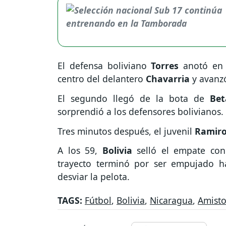
El defensa boliviano
Torres
anotó en 
centro del delantero
Chavarria
y avanz
El segundo llegó de la bota de
Be
sorprendió a los defensores bolivianos.
Tres minutos después, el juvenil
Ramir
A los 59,
Bolivia
selló el empate co
trayecto terminó por ser empujado h
desviar la pelota.
TAGS:
Fútbol
,
Bolivia
,
Nicaragua
,
Amist