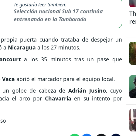
Te gustaría leer también:
Selección nacional Sub 17 continúa
Th
entrenando en la Tamborada
re
propia puerta cuando trataba de despejar un
ó a
Nicaragua
a los 27 minutos.
tancourt
a los 35 minutos tras un pase que
o Vaca
abrió el marcador para el equipo local.
n un golpe de cabeza de
Adrián Jusino
, cuyo
acia el arco por
Chavarría
en su intento por
oso