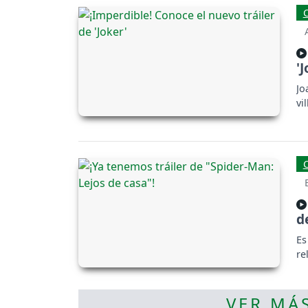
pr
'
Jo
vi
d
Es
re
VER MÁS