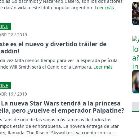
colás Goldschmidt y Nazareno Casero, son los dos actores
e darán vida a este ídolo popular argentino.
CINE
ABR 22 / 2019
Este es el nuevo y divertido tráiler de
laddin!
da vez falta menos tiempo para ver la esperada película
nde Will Smith será el Genio de la Lámpara.
CINE
ABR 16 / 2019
La nueva Star Wars tendrá a la princesa
eila, pero ¿vuelve el emperador Palpatine?
s fans de una de las sagas más famosas de todos los
empos están de enhorabuena. La novena entrega de Star
rs, llamada 'The Rise of Skywalker', ya cuenta con su