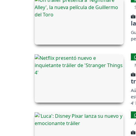
l
Gu
pe
t
Aú
es
4'