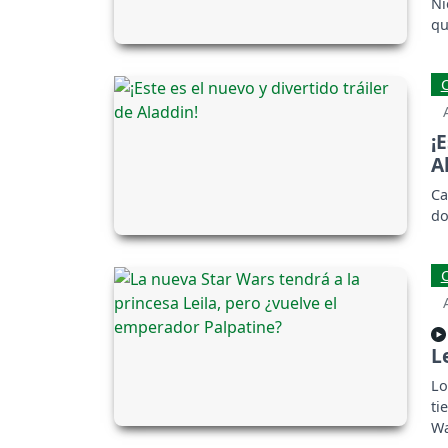
Ni
qu
¡
A
Ca
do
L
Lo
ti
Wa