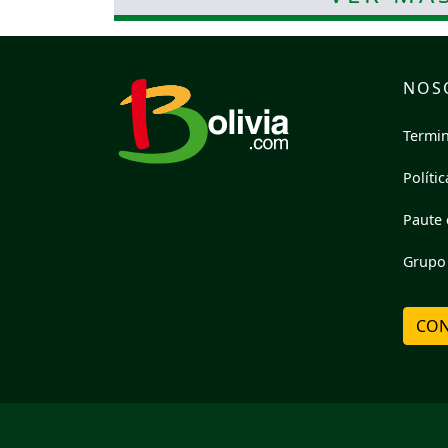
NOS
Termin
Políti
Paute 
Grupo 
CON