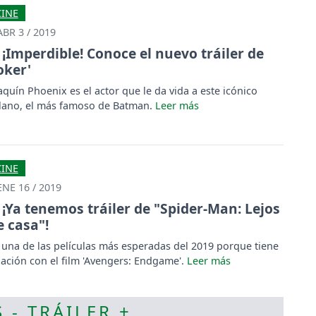
imer tráiler oficial.
CINE
ABR 3 / 2019
¡Imperdible! Conoce el nuevo tráiler de
Joker'
aquín Phoenix es el actor que le da vida a este icónico
llano, el más famoso de Batman.
CINE
ENE 16 / 2019
¡Ya tenemos tráiler de "Spider-Man: Lejos
e casa"!
 una de las películas más esperadas del 2019 porque tiene
lación con el film 'Avengers: Endgame'.
 - TRÁILER +