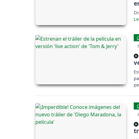
e
Di
v
Es
pa
pe
t