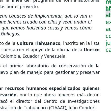
ner la línea del programa de forma autónoma
as por el proyecto.
 sean capaces de implementar, que lo van a
que hemos creado con ellos y vean andar el
el que vamos haciendo cosas y vemos cómo
 Gallegos.
co de la
Cultura Tiahuanaco
, inscrito en la lista
 cuenta con el apoyo de la oficina de la
Unesco
, Colombia, Ecuador y Venezuela.
 el primer laboratorio de conservación de la
uevo plan de manejo para gestionar y preservar
r recursos humanos especializados quienes
ervación
, por lo que ahora tenemos más de un
acó el director del Centro de Investigaciones
tración de Tiahuanaco (CIAAAT), Julio Condori.