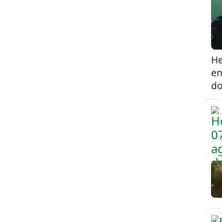
He
en
do