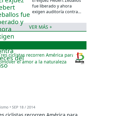
El exjuez Hebert Zeballos
fue liberado y ahora
exigen auditoría contra
jueces del caso
VER MÁS +
ismo • SEP 18 / 2014
es ciclistas recorren América para