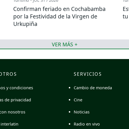
Turismo • JUL 31 / 2026
Tur
Confirman feriado en Cochabamba
Es
por la Festividad de la Virgen de
tu
Urkupiña
VER MÁS +
OTROS
SERVICIOS
Cambio de moneda
os y condiciones
Cine
cas de privacidad
Noticias
con nosotros
Radio en vivo
interlatin