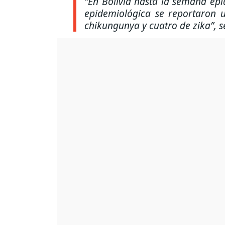
“En Bolivia hasta la semana epi
epidemiológica se reportaron 
chikungunya y cuatro de zika”
, 