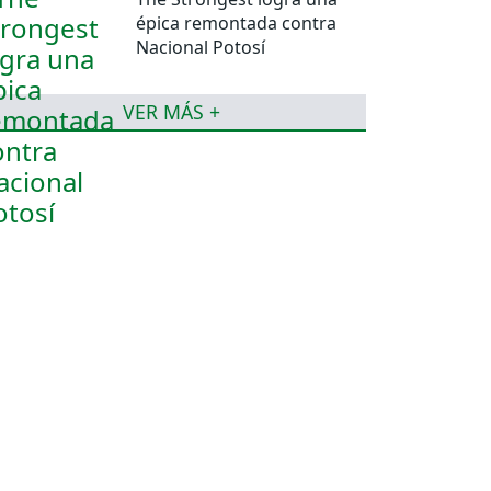
épica remontada contra
Nacional Potosí
VER MÁS +