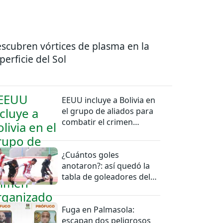
scubren vórtices de plasma en la
perficie del Sol
EEUU incluye a Bolivia en
el grupo de aliados para
combatir el crimen
organizado
¿Cuántos goles
anotaron?: así quedó la
tabla de goleadores del
torneo de la Liga
Fuga en Palmasola:
escapan dos peligrosos