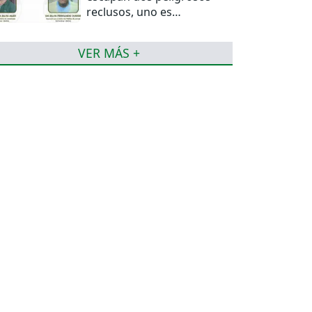
reclusos, uno es
miembro del PCC
VER MÁS +