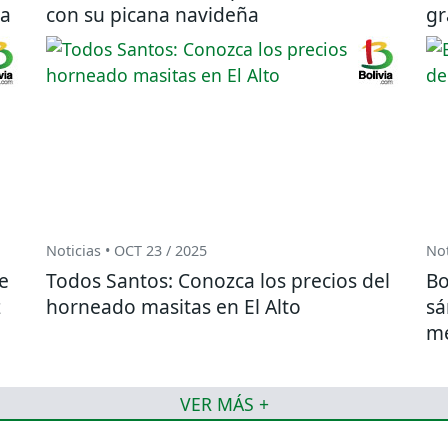
ia
con su picana navideña
gr
Noticias • OCT 23 / 2025
Not
e
Todos Santos: Conozca los precios del
Bo
z
horneado masitas en El Alto
sá
me
VER MÁS +