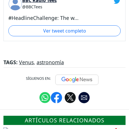
BBC Radio Tees
@BBCTees
#HeadlineChallenge: The w...
Ver tweet completo
TAGS:
Venus
,
astronomía
SÍGUENOS EN:
ARTÍCULOS RELACIONADOS