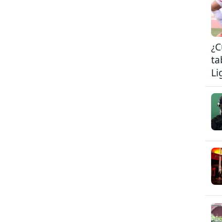
¿C
ta
Li