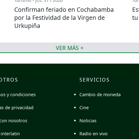
Turismo • JUL 31 / 2026
Tur
Confirman feriado en Cochabamba
Es
por la Festividad de la Virgen de
tu
Urkupiña
VER MÁS +
OTROS
SERVICIOS
Cambio de moneda
os y condiciones
Cine
cas de privacidad
Noticias
con nosotros
Radio en vivo
interlatin