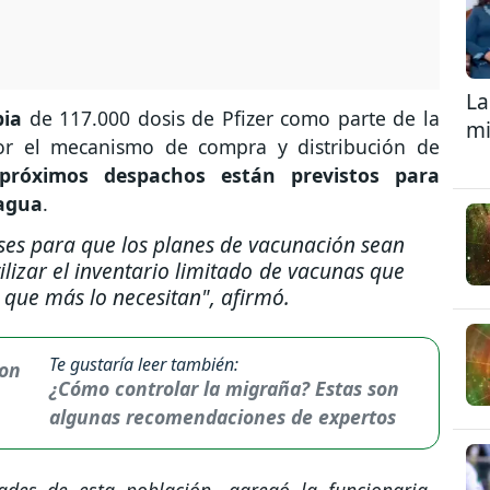
La
bia
de 117.000 dosis de Pfizer como parte de la
mi
or el mecanismo de compra y distribución de
próximos despachos están previstos para
ragua
.
ses para que los planes de vacunación sean
lizar el inventario limitado de vacunas que
 que más lo necesitan"
, afirmó.
Te gustaría leer también:
¿Cómo controlar la migraña? Estas son
algunas recomendaciones de expertos
des de esta población -agregó la funcionaria-,