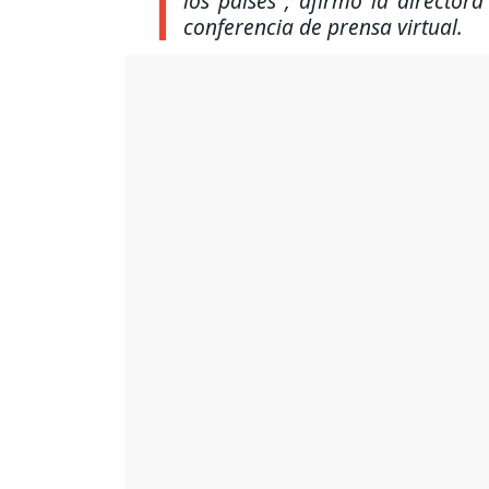
los países"
, afirmó la director
conferencia de prensa virtual.