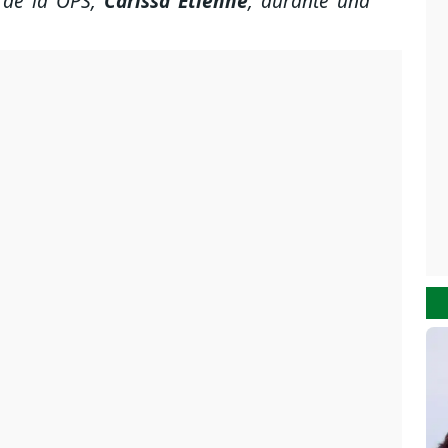
a de la OPS,
Carissa Etienne
, durante una