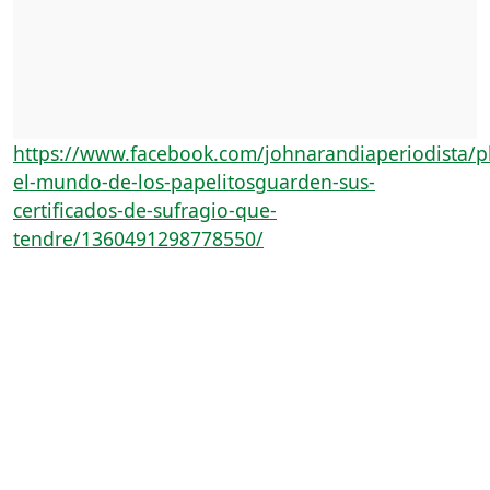
https://www.facebook.com/johnarandiaperiodista/ph
el-mundo-de-los-papelitosguarden-sus-
certificados-de-sufragio-que-
tendre/1360491298778550/