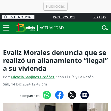
ÚLTIMAS NOTICIAS
PARTIDOS HOY
RECETAS
ACTUALIDAD
Evaliz Morales denuncia que se
realizó un allanamiento “ilegal”
a su vivienda
Por:
Micaela Sanjines Ordóñez
• con El Día y La Razón
Sáb, 14 Dic 2024 12:48 pm
Comparte en: