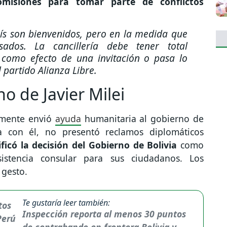
omisiones para tomar parte de conflictos
aís son bienvenidos, pero en la medida que
ados. La cancillería debe tener total
 como efecto de una invitación o pasa lo
l partido Alianza Libre.
o de Javier Milei
iamente envió
ayuda
humanitaria al gobierno de
a con él, no presentó reclamos diplomáticos
ificó la decisión del Gobierno de Bolivia
como
istencia consular para sus ciudadanos. Los
 gesto.
Te gustaría leer también:
Inspección reporta al menos 30 puntos
de contrabando en frontera Bolivia y