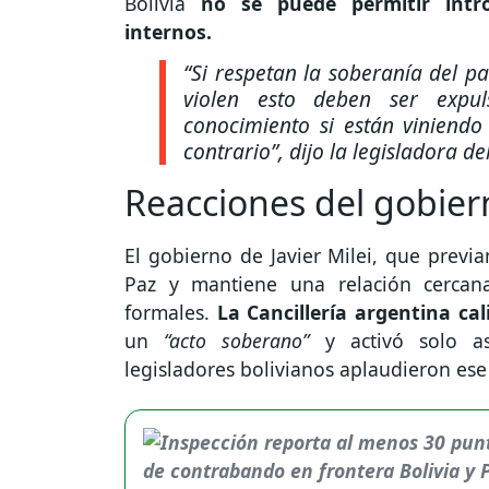
Bolivia
no se puede permitir intr
internos.
“Si respetan la soberanía del p
violen esto deben ser expuls
conocimiento si están viniendo
contrario”,
dijo la legisladora de
Reacciones del gobiern
El gobierno de Javier Milei, que prev
Paz y mantiene una relación cercan
formales.
La Cancillería argentina cal
un
“acto soberano”
y activó solo as
legisladores bolivianos aplaudieron ese