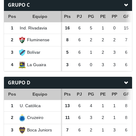
GRUPO C
Pos
Equipo
Pts
PJ
PG
PE
PP
GF
1
Ind. Rivadavia
16
6
5
1
0
15
Fluminense
2
8
6
2
2
2
7
Bolívar
3
5
6
1
2
3
6
La Guaira
4
3
6
0
3
3
6
GRUPO D
Pos
Equipo
Pts
PJ
PG
PE
PP
GF
1
U. Católica
13
6
4
1
1
8
Cruzeiro
2
11
6
3
2
1
8
Boca Juniors
3
7
6
2
1
3
6