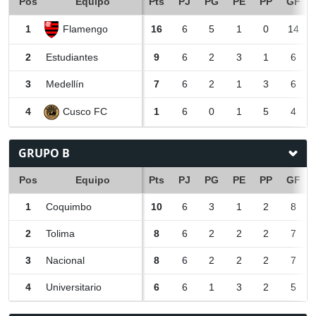
Pos
Equipo
Pts
PJ
PG
PE
PP
GF
Flamengo
1
16
6
5
1
0
14
2
Estudiantes
9
6
2
3
1
6
3
Medellín
7
6
2
1
3
6
Cusco FC
4
1
6
0
1
5
4
GRUPO B
Pos
Equipo
Pts
PJ
PG
PE
PP
GF
1
Coquimbo
10
6
3
1
2
8
2
Tolima
8
6
2
2
2
7
3
Nacional
8
6
2
2
2
7
4
Universitario
6
6
1
3
2
5