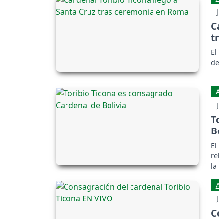
C
t
El
de
T
B
El
re
la
C