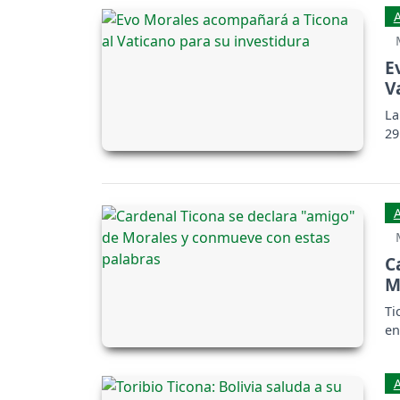
E
V
La
29
C
M
Ti
en