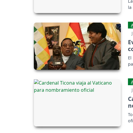
La
la
E
c
El
pa
C
n
To
of