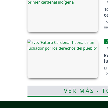
T
c
To
in
E
l
El
To
VER MÁS - 