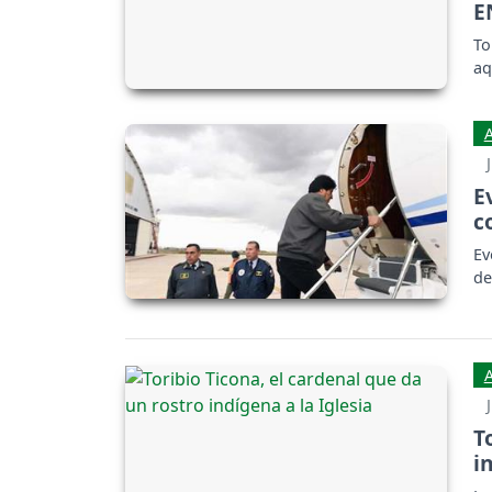
E
To
aq
E
c
Ev
de
T
i