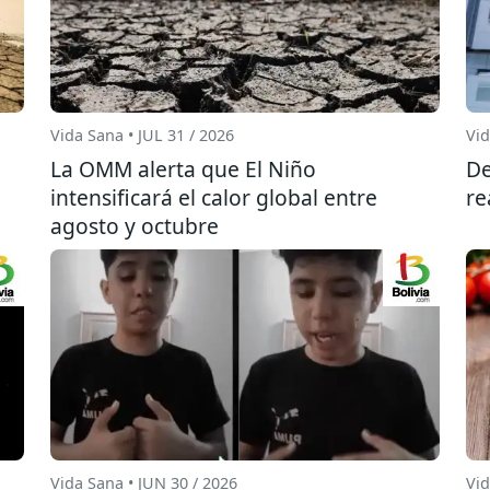
Vida Sana • JUL 31 / 2026
Vid
La OMM alerta que El Niño
De
intensificará el calor global entre
re
agosto y octubre
Vida Sana • JUN 30 / 2026
Vid