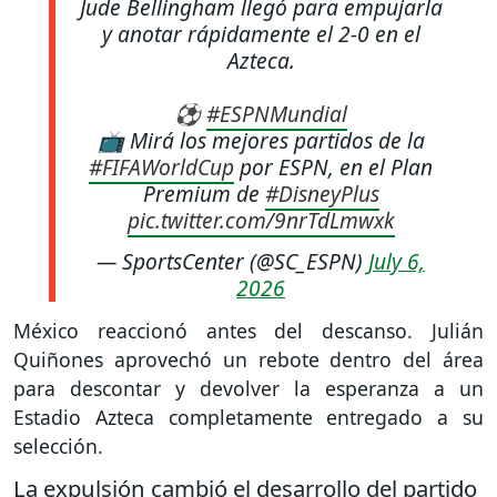
Jude Bellingham llegó para empujarla
y anotar rápidamente el 2-0 en el
Azteca.
⚽
#ESPNMundial
📺 Mirá los mejores partidos de la
#FIFAWorldCup
por ESPN, en el Plan
Premium de
#DisneyPlus
pic.twitter.com/9nrTdLmwxk
— SportsCenter (@SC_ESPN)
July 6,
2026
México reaccionó antes del descanso. Julián
Quiñones aprovechó un rebote dentro del área
para descontar y devolver la esperanza a un
Estadio Azteca completamente entregado a su
selección.
La expulsión cambió el desarrollo del partido