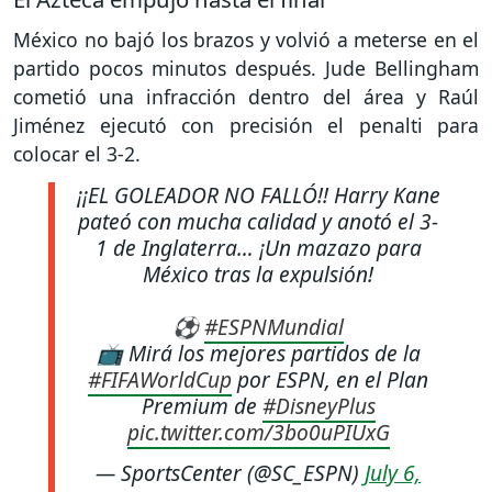
México no bajó los brazos y volvió a meterse en el
partido pocos minutos después. Jude Bellingham
cometió una infracción dentro del área y Raúl
Jiménez ejecutó con precisión el penalti para
colocar el 3-2.
¡¡EL GOLEADOR NO FALLÓ!! Harry Kane
pateó con mucha calidad y anotó el 3-
1 de Inglaterra… ¡Un mazazo para
México tras la expulsión!
⚽
#ESPNMundial
📺 Mirá los mejores partidos de la
#FIFAWorldCup
por ESPN, en el Plan
Premium de
#DisneyPlus
pic.twitter.com/3bo0uPIUxG
— SportsCenter (@SC_ESPN)
July 6,