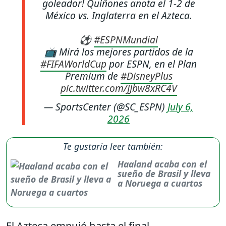
goleador! Quiñones anota el 1-2 de
México vs. Inglaterra en el Azteca.
⚽
#ESPNMundial
📺 Mirá los mejores partidos de la
#FIFAWorldCup
por ESPN, en el Plan
Premium de
#DisneyPlus
pic.twitter.com/JJbw8xRC4V
— SportsCenter (@SC_ESPN)
July 6,
2026
Te gustaría leer también:
Haaland acaba con el
sueño de Brasil y lleva
a Noruega a cuartos
El Azteca empujó hasta el final