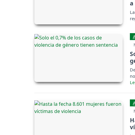
a
La
re
S
g
De
no
H
v