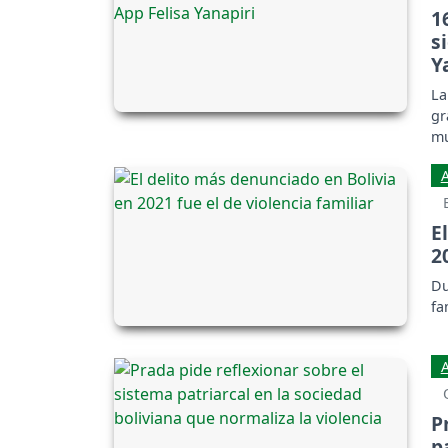
1
s
Y
La
gr
mu
de
E
2
Du
fa
P
p