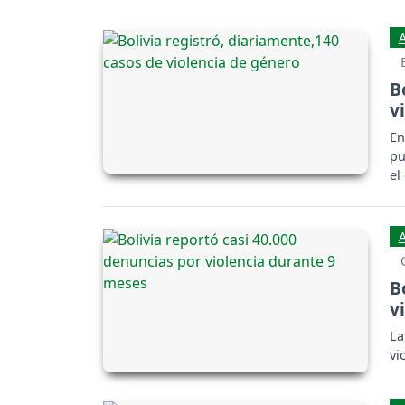
B
v
En
pu
el
B
v
La
vi