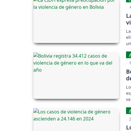
L
v
La
el
un
B
d
Lo
es
va
L