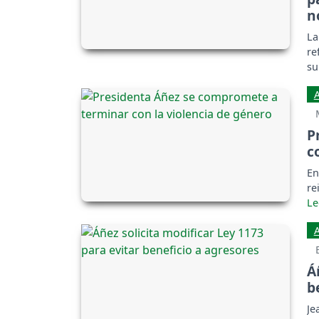
n
La
re
su
P
c
En
re
Á
b
Je