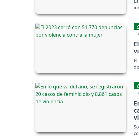
La
in
E
v
EL
de
E
c
v
So
co