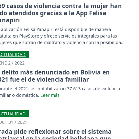
69 casos de violencia contra la mujer han
ido atendidos gracias a la App Felisa
anapiri
 aplicación Felisa Yanapiri está disponible de manera
atuita en PlayStore y ofrece servicios integrales para las
jeres que sufran de maltrato y violencia con la posibilidad
 acceder a consultas personales.
ACTUALIDAD
ENE 2 / 2022
l delito más denunciado en Bolivia en
021 fue el de violencia familiar
rante el 2021 se contabilizaron 37.613 casos de violencia
miliar o doméstica.
ACTUALIDAD
OCT 31 / 2021
rada pide reflexionar sobre el sistema
atriarcal en la sociedad boliviana que