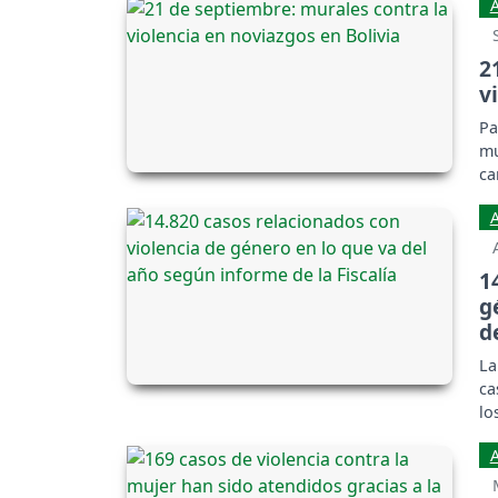
2
v
Pa
mu
ca
ro
1
g
d
La
ca
lo