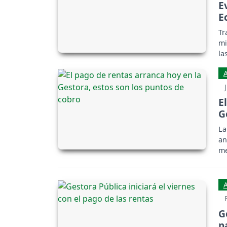
E
E
Tr
mi
la
E
G
La
an
me
G
p