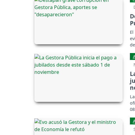
D
P
El
ev
de
L
j
n
La
of
08