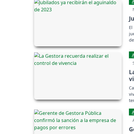
J
El
ju
de
L
v
Ca
vi
te
G