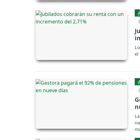
J
i
Lo
el
G
n
La
na