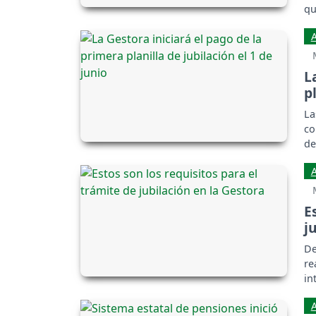
qu
L
p
La
co
de
al
E
j
De
re
in