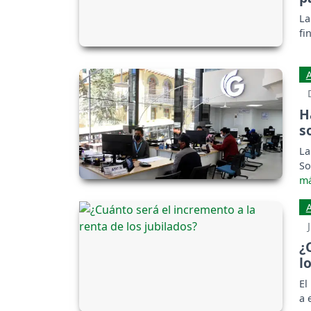
La
fi
H
s
La
So
¿
l
El
a 