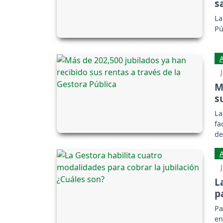
s
La
Pú
M
s
La
fa
de
L
p
Pa
en