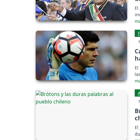
El
in
C
h
El
la
B
c
El
du