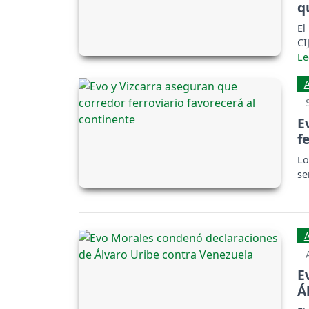
q
El
CI
E
f
Lo
se
E
Á