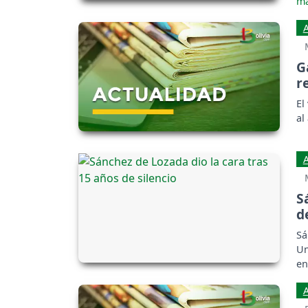
G
r
El
al
S
d
Sá
Un
en