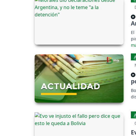
A
El
pi
p
Bo
di
E