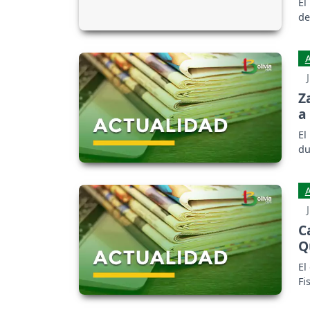
El
de
Z
a 
El
du
C
Q
El
Fi