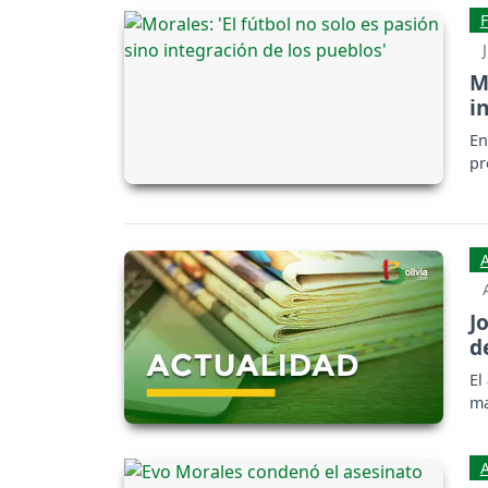
M
i
En
pr
J
d
El
ma