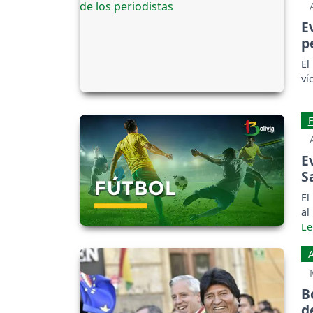
E
p
El
ví
E
S
El
al
B
d